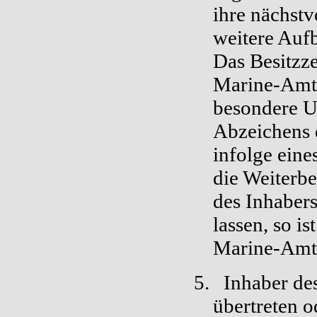
ihre nächstv
weitere Aufb
Das Besitzze
Marine-Amts
besondere U
Abzeichens 
infolge eine
die Weiterbe
des Inhabers
lassen, so is
Marine-Amts
5.
Inhaber de
übertreten o