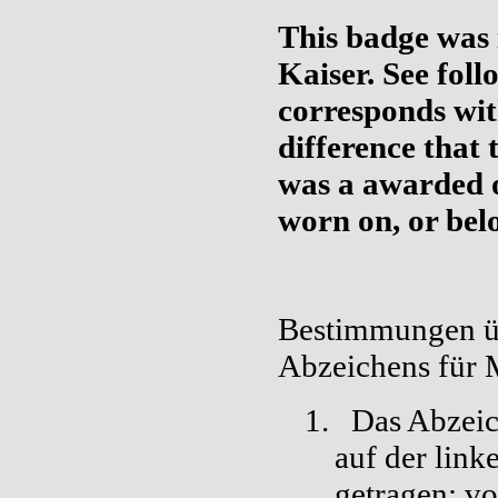
This badge was
Kaiser. See fol
corresponds wit
difference that 
was a awarded o
worn on, or belo
Bestimmungen ü
Abzeichens für 
1.
Das Abzeic
auf der link
getragen; vo