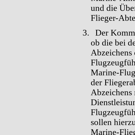
und die Übe
Flieger-Abte
3.
Der Komman
ob die bei d
Abzeichens 
Flugzeugführ
Marine-Flugz
der Fliegera
Abzeichens 
Dienstleistu
Flugzeugführ
sollen hierz
Marine-Flieg