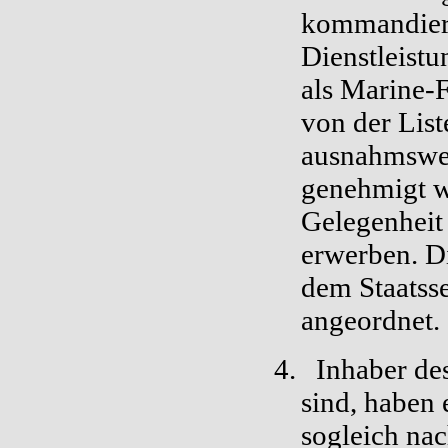
kommandiert
Dienstleist
als Marine-F
von der List
ausnahmswei
genehmigt 
Gelegenheit 
erwerben. D
dem Staatss
angeordnet.
4.
Inhaber des
sind, haben 
sogleich na